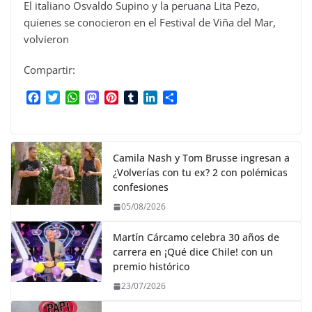
El italiano Osvaldo Supino y la peruana Lita Pezo,
quienes se conocieron en el Festival de Viña del Mar,
volvieron
Compartir:
F
T
W
M
P
T
L
C
a
w
h
a
i
u
i
o
c
i
a
s
n
m
n
m
e
t
t
t
t
b
k
p
b
t
s
o
e
l
e
a
Camila Nash y Tom Brusse ingresan a
o
e
A
d
r
r
d
r
¿Volverías con tu ex? 2 con polémicas
o
r
p
o
e
I
t
confesiones
k
p
n
s
n
i
05/08/2026
t
r
Martín Cárcamo celebra 30 años de
carrera en ¡Qué dice Chile! con un
premio histórico
23/07/2026