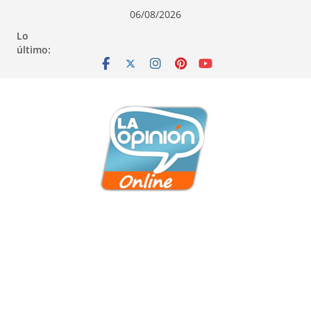
Saltar
Saltar
Saltar
06/08/2026
al
a
al
Lo
contenido
la
contenido
último:
navegación