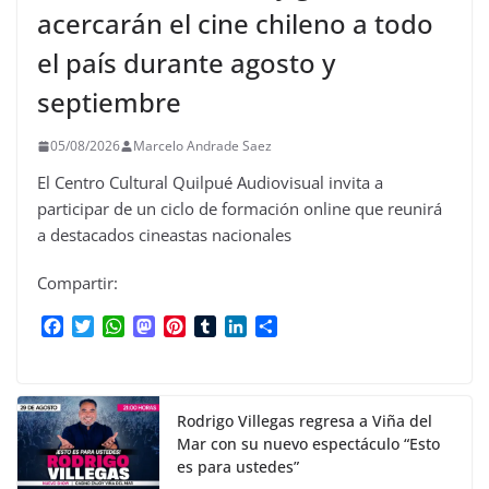
acercarán el cine chileno a todo
el país durante agosto y
septiembre
05/08/2026
Marcelo Andrade Saez
El Centro Cultural Quilpué Audiovisual invita a
participar de un ciclo de formación online que reunirá
a destacados cineastas nacionales
Compartir:
F
T
W
M
P
T
L
C
a
w
h
a
i
u
i
o
c
i
a
s
n
m
n
m
e
t
t
t
t
b
k
p
b
t
s
o
e
l
e
a
Rodrigo Villegas regresa a Viña del
o
e
A
d
r
r
d
r
Mar con su nuevo espectáculo “Esto
o
r
p
o
e
I
t
es para ustedes”
k
p
n
s
n
i