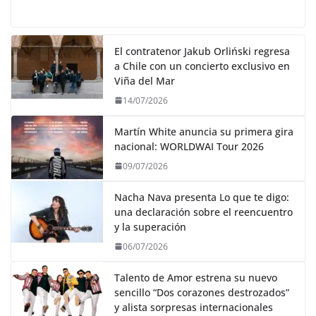
a
w
h
a
i
u
i
o
c
i
a
s
n
m
n
m
e
t
t
t
t
b
k
p
b
t
s
o
e
l
e
a
El contratenor Jakub Orliński regresa
o
e
A
d
r
r
d
r
a Chile con un concierto exclusivo en
o
r
p
o
e
I
t
Viña del Mar
k
p
n
s
n
i
14/07/2026
t
r
Martín White anuncia su primera gira
nacional: WORLDWAI Tour 2026
09/07/2026
Nacha Nava presenta Lo que te digo:
una declaración sobre el reencuentro
y la superación
06/07/2026
Talento de Amor estrena su nuevo
sencillo “Dos corazones destrozados”
y alista sorpresas internacionales