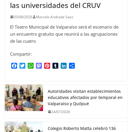
las universidades del CRUV
05/08/2026
Marcelo Andrade Saez
El Teatro Municipal de Valparaíso será el escenario de
un encuentro gratuito que reunirá a las agrupaciones
de las cuatro
Compartir:
F
T
W
M
P
T
L
C
a
w
h
a
i
u
i
o
c
i
a
s
n
m
n
m
e
t
t
t
t
b
k
p
b
t
s
o
e
l
e
a
Autoridades visitan establecimientos
o
e
A
d
r
r
d
r
educativos afectados por temporal en
o
r
p
o
e
I
t
Valparaíso y Quilpué
k
p
n
s
n
i
24/07/2026
t
r
Colegio Roberto Matta celebró 136