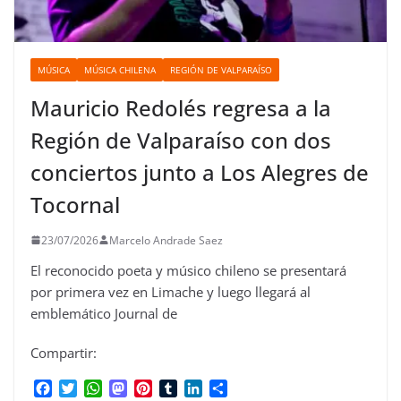
MÚSICA
MÚSICA CHILENA
REGIÓN DE VALPARAÍSO
Mauricio Redolés regresa a la
Región de Valparaíso con dos
conciertos junto a Los Alegres de
Tocornal
23/07/2026
Marcelo Andrade Saez
El reconocido poeta y músico chileno se presentará
por primera vez en Limache y luego llegará al
emblemático Journal de
Compartir:
F
T
W
M
P
T
L
C