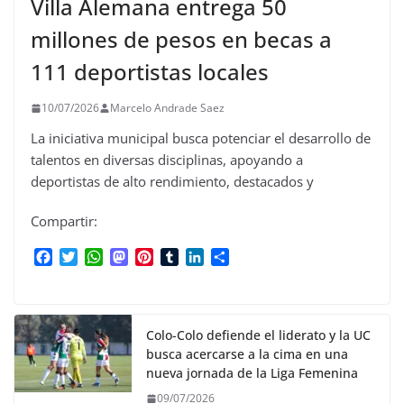
Villa Alemana entrega 50
millones de pesos en becas a
111 deportistas locales
10/07/2026
Marcelo Andrade Saez
La iniciativa municipal busca potenciar el desarrollo de
talentos en diversas disciplinas, apoyando a
deportistas de alto rendimiento, destacados y
Compartir:
F
T
W
M
P
T
L
C
a
w
h
a
i
u
i
o
c
i
a
s
n
m
n
m
e
t
t
t
t
b
k
p
b
t
s
o
e
l
e
a
Colo-Colo defiende el liderato y la UC
o
e
A
d
r
r
d
r
busca acercarse a la cima en una
o
r
p
o
e
I
t
nueva jornada de la Liga Femenina
k
p
n
s
n
i
09/07/2026
t
r