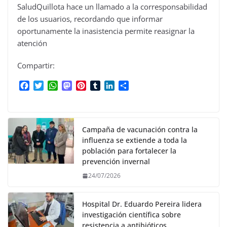
SaludQuillota hace un llamado a la corresponsabilidad
de los usuarios, recordando que informar
oportunamente la inasistencia permite reasignar la
atención
Compartir:
F
T
W
M
P
T
L
C
a
w
h
a
i
u
i
o
c
i
a
s
n
m
n
m
e
t
t
t
t
b
k
p
b
t
s
o
e
l
e
a
Campaña de vacunación contra la
o
e
A
d
r
r
d
r
influenza se extiende a toda la
o
r
p
o
e
I
t
población para fortalecer la
k
p
n
s
n
i
prevención invernal
t
r
24/07/2026
Hospital Dr. Eduardo Pereira lidera
investigación científica sobre
resistencia a antibióticos