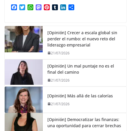
F
T
W
M
P
T
L
C
a
w
h
a
i
u
i
o
c
i
a
s
n
m
n
m
e
t
t
t
t
b
k
p
b
t
s
o
e
l
e
a
[Opinión] Crecer a escala global sin
o
e
A
d
r
r
d
r
perder el rumbo: el nuevo reto del
o
r
p
o
e
I
t
liderazgo empresarial
k
p
n
s
n
i
21/07/2026
t
r
[Opinión] Un mal puntaje no es el
final del camino
21/07/2026
[Opinión] Más allá de las calorías
21/07/2026
[Opinión] Democratizar las finanzas:
una oportunidad para cerrar brechas