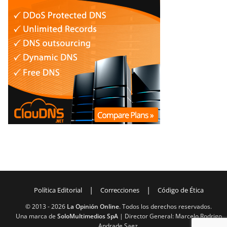
|
|
Política Editorial
Correcciones
Código de Ética
© 2013 -
2026
La Opinión Online
. Todos los derechos reservados.
Una marca de
SoloMultimedios SpA
| Director General: Marcelo Rodrigo
Andrade Saez.