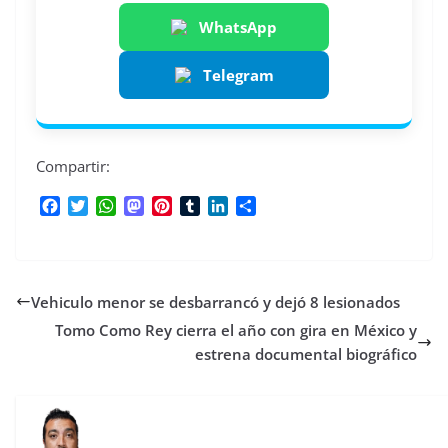
WhatsApp
Telegram
Compartir:
F
T
W
M
P
T
L
C
a
w
h
a
i
u
i
o
c
i
a
s
n
m
n
m
e
t
t
t
t
b
k
p
b
t
s
o
e
l
e
a
Vehiculo menor se desbarrancó y dejó 8 lesionados
o
e
A
d
r
r
d
r
o
r
p
o
e
I
t
Tomo Como Rey cierra el año con gira en México y
k
p
n
s
n
i
estrena documental biográfico
t
r