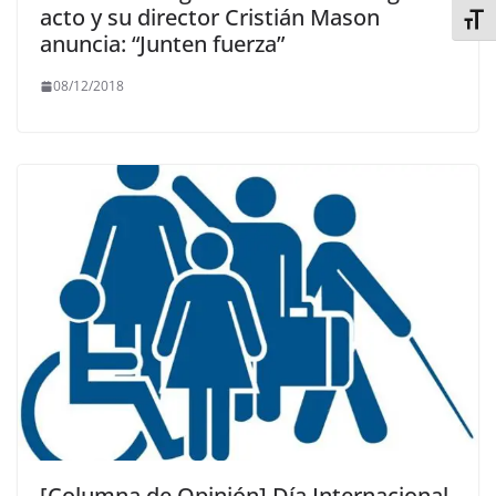
acto y su director Cristián Mason
Alter
anuncia: “Junten fuerza”
08/12/2018
[Columna de Opinión] Día Internacional