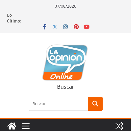
Saltar
Saltar
Saltar
07/08/2026
al
a
al
Lo
contenido
la
contenido
último:
navegación
Buscar
Buscar