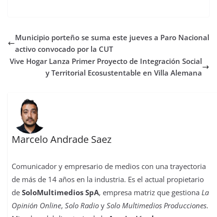
a
w
h
a
i
u
i
o
c
i
a
s
n
m
n
m
e
t
t
t
t
b
k
p
b
t
s
o
e
l
e
a
Municipio porteño se suma este jueves a Paro Nacional
o
e
A
d
r
r
d
r
o
r
p
o
e
I
t
activo convocado por la CUT
k
p
n
s
n
i
Vive Hogar Lanza Primer Proyecto de Integración Social
t
r
y Territorial Ecosustentable en Villa Alemana
Marcelo Andrade Saez
Comunicador y empresario de medios con una trayectoria
de más de 14 años en la industria. Es el actual propietario
de
SoloMultimedios SpA
, empresa matriz que gestiona
La
Opinión Online
,
Solo Radio
y
Solo Multimedios Producciones
.