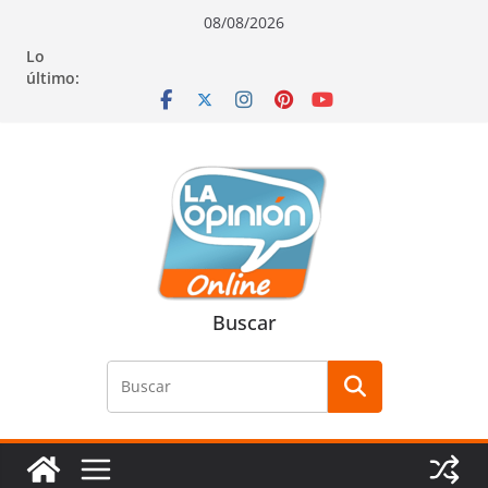
Saltar
Saltar
Saltar
08/08/2026
al
a
al
Lo
contenido
la
contenido
último:
navegación
Buscar
Buscar