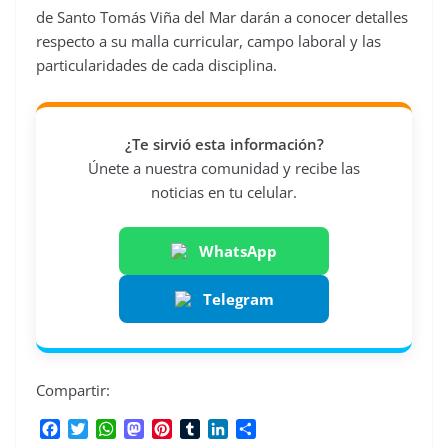
de Santo Tomás Viña del Mar darán a conocer detalles
respecto a su malla curricular, campo laboral y las
particularidades de cada disciplina.
¿Te sirvió esta información?
Únete a nuestra comunidad y recibe las
noticias en tu celular.
WhatsApp
Telegram
Compartir:
F
T
W
M
P
T
L
C