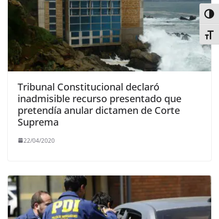
Alter
Alter
Tribunal Constitucional declaró
inadmisible recurso presentado que
pretendía anular dictamen de Corte
Suprema
22/04/2020