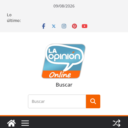
Saltar
Saltar
Saltar
09/08/2026
al
a
al
Lo
contenido
la
contenido
último:
navegación
Buscar
Buscar