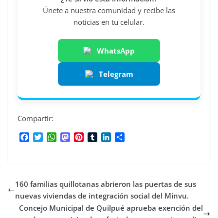
Únete a nuestra comunidad y recibe las
noticias en tu celular.
WhatsApp
Telegram
Compartir:
F
T
W
M
P
T
L
C
a
w
h
a
i
u
i
o
c
i
a
s
n
m
n
m
e
t
t
t
t
b
k
p
b
t
s
o
e
l
e
a
160 familias quillotanas abrieron las puertas de sus
o
e
A
d
r
r
d
r
o
r
p
o
e
I
t
nuevas viviendas de integración social del Minvu.
k
p
n
s
n
i
Concejo Municipal de Quilpué aprueba exención del
t
r