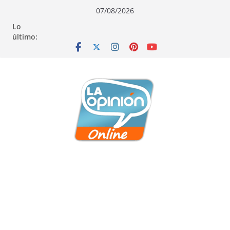
Saltar
Saltar
Saltar
07/08/2026
al
a
al
Lo
contenido
la
contenido
último:
navegación