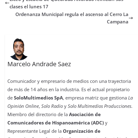
o
e
A
d
r
r
d
r
o
r
p
o
e
I
t
clases el lunes 17
k
p
n
s
n
i
Ordenanza Municipal regula el ascenso al Cerro La
t
r
Campana
Marcelo Andrade Saez
Comunicador y empresario de medios con una trayectoria
de más de 14 años en la industria. Es el actual propietario
de
SoloMultimedios SpA
, empresa matriz que gestiona
La
Opinión Online
,
Solo Radio
y
Solo Multimedios Producciones
.
Miembro del directorio de la
Asociación de
Comunicadores de Hispanoamérica (ADC)
y
Representante Legal de la
Organización de