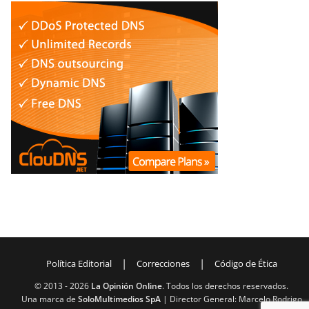
|
|
Política Editorial
Correcciones
Código de Ética
© 2013 -
2026
La Opinión Online
. Todos los derechos reservados.
Una marca de
SoloMultimedios SpA
| Director General: Marcelo Rodrigo