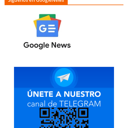
Siguenos en GoogleNews