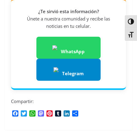
¿Te sirvió esta información?
Únete a nuestra comunidad y recibe las
Alter
noticias en tu celular.
Alter
WhatsApp
Telegram
Compartir:
F
T
W
M
P
T
L
C
a
w
h
a
i
u
i
o
c
i
a
s
n
m
n
m
e
t
t
t
t
b
k
p