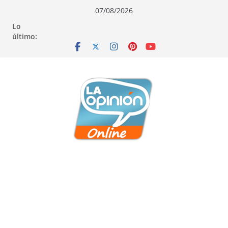
Saltar
Saltar
Saltar
07/08/2026
al
a
al
Lo
contenido
la
contenido
último:
navegación