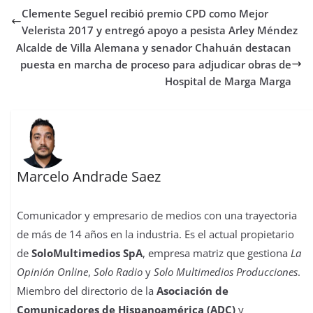
b
t
s
o
e
l
e
a
Clemente Seguel recibió premio CPD como Mejor
o
e
A
d
r
r
d
r
o
r
p
o
e
I
t
Velerista 2017 y entregó apoyo a pesista Arley Méndez
k
p
n
s
n
i
Alcalde de Villa Alemana y senador Chahuán destacan
t
r
puesta en marcha de proceso para adjudicar obras de
Hospital de Marga Marga
Marcelo Andrade Saez
Comunicador y empresario de medios con una trayectoria
de más de 14 años en la industria. Es el actual propietario
de
SoloMultimedios SpA
, empresa matriz que gestiona
La
Opinión Online
,
Solo Radio
y
Solo Multimedios Producciones
.
Miembro del directorio de la
Asociación de
Comunicadores de Hispanoamérica (ADC)
y