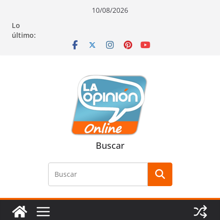
Saltar
Saltar
Saltar
10/08/2026
al
a
al
Lo
contenido
la
contenido
último:
navegación
Buscar
Buscar