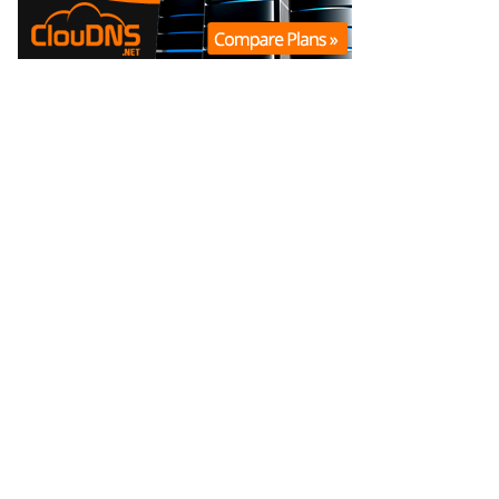
|
|
Política Editorial
Correcciones
Código de Ética
© 2013 -
2026
La Opinión Online
. Todos los derechos reservados.
Una marca de
SoloMultimedios SpA
| Director General: Marcelo Rodrigo
Andrade Saez.