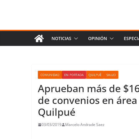
NOTICIAS
OPINIÓN
ESPECI
COMUNIDAD
EN PORTADA
QUILPUÉ
SALUD
Aprueban más de $160
de convenios en área
Quilpué
03/03/2019
Marcelo Andrade Saez