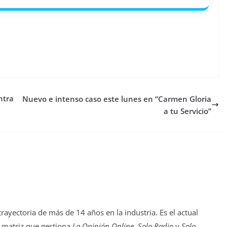
ntra
Nuevo e intenso caso este lunes en “Carmen Gloria
a tu Servicio”
yectoria de más de 14 años en la industria. Es el actual
 matriz que gestiona
La Opinión Online
,
Solo Radio
y
Solo