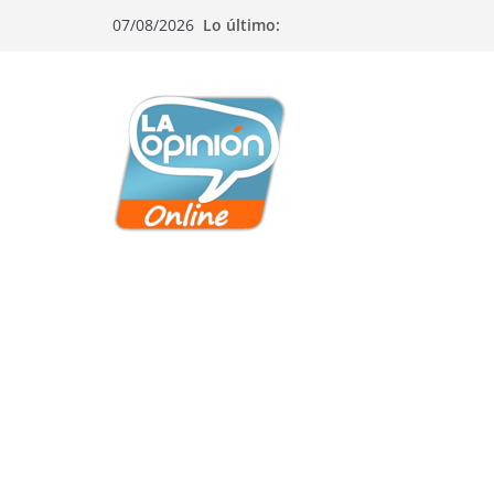
Saltar
Saltar
Saltar
07/08/2026
Lo último:
al
a
al
contenido
la
contenido
navegación