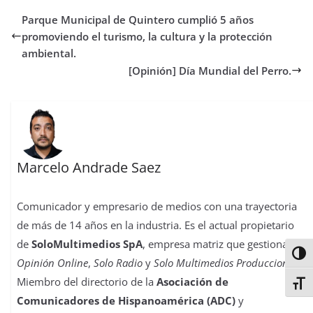
b
t
s
o
e
l
e
a
Parque Municipal de Quintero cumplió 5 años
o
e
A
d
r
r
d
r
o
r
p
o
e
I
t
promoviendo el turismo, la cultura y la protección
k
p
n
s
n
i
ambiental.
t
r
[Opinión] Día Mundial del Perro.
Marcelo Andrade Saez
Comunicador y empresario de medios con una trayectoria
de más de 14 años en la industria. Es el actual propietario
de
SoloMultimedios SpA
, empresa matriz que gestiona
La
Alter
Opinión Online
,
Solo Radio
y
Solo Multimedios Producciones
.
Miembro del directorio de la
Asociación de
Alter
Comunicadores de Hispanoamérica (ADC)
y