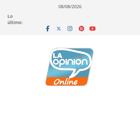
Saltar
Saltar
Saltar
08/08/2026
al
a
al
Lo
contenido
la
contenido
último:
navegación