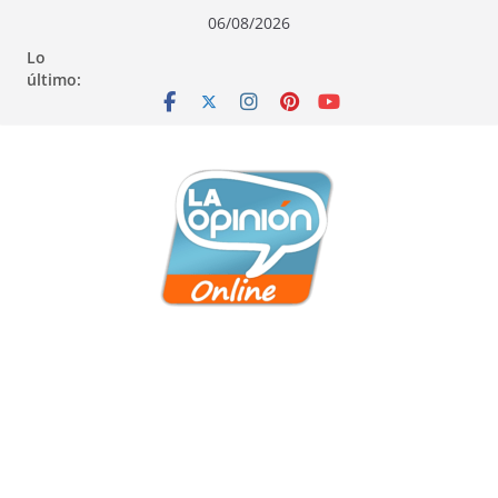
Saltar
Saltar
Saltar
06/08/2026
al
a
al
Lo
contenido
la
contenido
último:
navegación