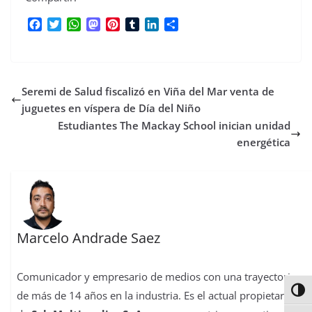
F
T
W
M
P
T
L
C
a
w
h
a
i
u
i
o
c
i
a
s
n
m
n
m
e
t
t
t
t
b
k
p
b
t
s
o
e
l
e
a
Seremi de Salud fiscalizó en Viña del Mar venta de
o
e
A
d
r
r
d
r
o
r
p
o
e
I
t
juguetes en víspera de Día del Niño
k
p
n
s
n
i
Estudiantes The Mackay School inician unidad
t
r
energética
Marcelo Andrade Saez
Comunicador y empresario de medios con una trayectoria
Alter
de más de 14 años en la industria. Es el actual propietario