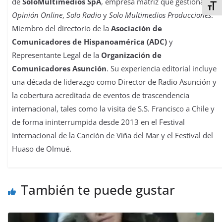
de
SoloMultimedios SpA
, empresa matriz que gestiona
La
Alter
Opinión Online
,
Solo Radio
y
Solo Multimedios Producciones
.
Miembro del directorio de la
Asociación de
Comunicadores de Hispanoamérica (ADC)
y
Representante Legal de la
Organización de
Comunicadores Asunción
. Su experiencia editorial incluye
una década de liderazgo como Director de Radio Asunción y
la cobertura acreditada de eventos de trascendencia
internacional, tales como la visita de S.S. Francisco a Chile y
de forma ininterrumpida desde 2013 en el Festival
Internacional de la Canción de Viña del Mar y el Festival del
Huaso de Olmué.
También te puede gustar