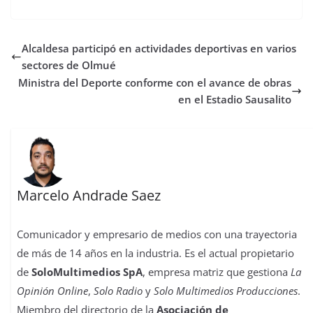
c
i
a
s
n
m
n
m
e
t
t
t
t
b
k
p
b
t
s
o
e
l
e
a
Alcaldesa participó en actividades deportivas en varios
o
e
A
d
r
r
d
r
o
r
p
o
e
I
t
sectores de Olmué
k
p
n
s
n
i
Ministra del Deporte conforme con el avance de obras
t
r
en el Estadio Sausalito
Marcelo Andrade Saez
Comunicador y empresario de medios con una trayectoria
de más de 14 años en la industria. Es el actual propietario
de
SoloMultimedios SpA
, empresa matriz que gestiona
La
Opinión Online
,
Solo Radio
y
Solo Multimedios Producciones
.
Miembro del directorio de la
Asociación de