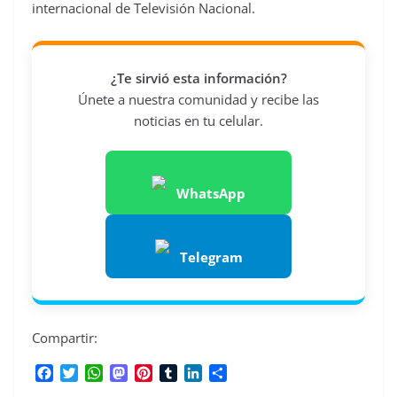
internacional de Televisión Nacional.
¿Te sirvió esta información?
Únete a nuestra comunidad y recibe las
noticias en tu celular.
WhatsApp
Telegram
Compartir:
F
T
W
M
P
T
L
C
a
w
h
a
i
u
i
o