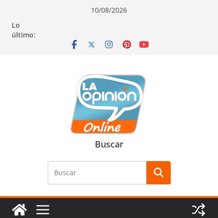
Saltar
Saltar
Saltar
10/08/2026
al
a
al
Lo
contenido
la
contenido
último:
navegación
Buscar
Buscar