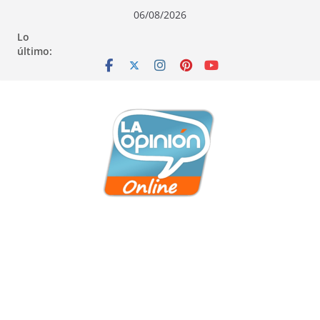
Saltar
Saltar
Saltar
06/08/2026
al
a
al
Lo
contenido
la
contenido
último:
navegación