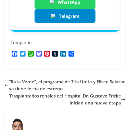
WhatsApp
Telegram
Compartir:
F
T
W
M
P
T
L
C
a
w
h
a
i
u
i
o
c
i
a
s
n
m
n
m
e
t
t
t
t
b
k
p
b
t
s
o
e
l
e
a
“Ruta Verde”, el programa de Tita Ureta y Eliseo Salazar
o
e
A
d
r
r
d
r
o
r
p
o
e
I
t
ya tiene fecha de estreno
k
p
n
s
n
i
Trasplantados renales del Hospital Dr. Gustavo Fricke
t
r
inician una nueva etapa