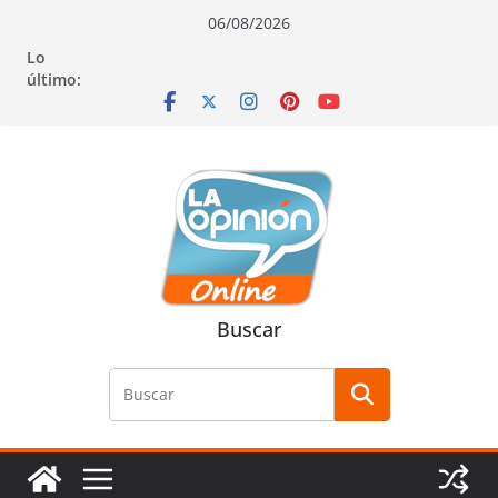
Saltar
Saltar
Saltar
06/08/2026
al
a
al
Lo
contenido
la
contenido
último:
navegación
Buscar
Buscar