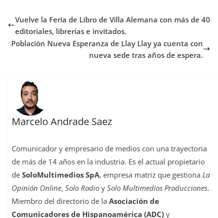
e
t
t
t
t
b
k
p
b
t
s
o
e
l
e
a
Vuelve la Feria de Libro de Villa Alemana con más de 40
o
e
A
d
r
r
d
r
o
r
p
o
e
I
t
editoriales, librerías e invitados.
k
p
n
s
n
i
Población Nueva Esperanza de Llay Llay ya cuenta con
t
r
nueva sede tras años de espera.
Marcelo Andrade Saez
Comunicador y empresario de medios con una trayectoria
de más de 14 años en la industria. Es el actual propietario
de
SoloMultimedios SpA
, empresa matriz que gestiona
La
Opinión Online
,
Solo Radio
y
Solo Multimedios Producciones
.
Miembro del directorio de la
Asociación de
Comunicadores de Hispanoamérica (ADC)
y