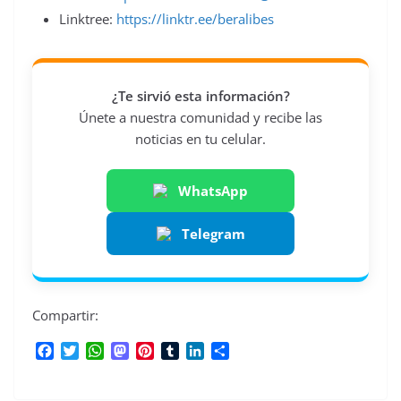
Linktree:
https://linktr.ee/beralibes
¿Te sirvió esta información?
Únete a nuestra comunidad y recibe las
noticias en tu celular.
WhatsApp
Telegram
Compartir:
F
T
W
M
P
T
L
C
a
w
h
a
i
u
i
o
c
i
a
s
n
m
n
m