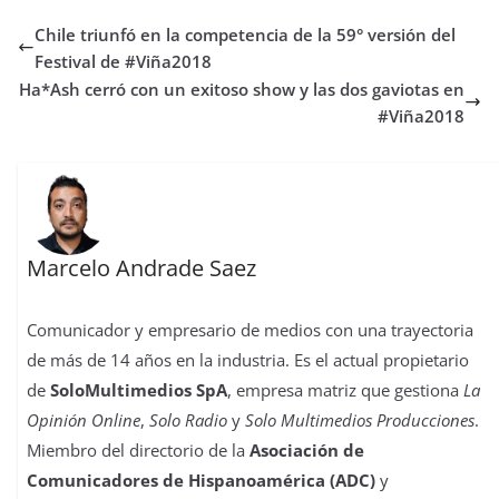
b
t
s
o
e
l
e
a
Chile triunfó en la competencia de la 59° versión del
o
e
A
d
r
r
d
r
o
r
p
o
e
I
t
Festival de #Viña2018
k
p
n
s
n
i
Ha*Ash cerró con un exitoso show y las dos gaviotas en
t
r
#Viña2018
Marcelo Andrade Saez
Comunicador y empresario de medios con una trayectoria
de más de 14 años en la industria. Es el actual propietario
de
SoloMultimedios SpA
, empresa matriz que gestiona
La
Opinión Online
,
Solo Radio
y
Solo Multimedios Producciones
.
Miembro del directorio de la
Asociación de
Comunicadores de Hispanoamérica (ADC)
y