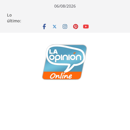
Saltar
Saltar
Saltar
06/08/2026
al
a
al
Lo
contenido
la
contenido
último:
navegación