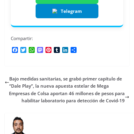
Telegram
Compartir:
F
T
W
M
P
T
L
C
a
w
h
a
i
u
i
o
c
i
a
s
n
m
n
m
e
t
t
t
t
b
k
p
b
t
s
o
e
l
e
a
Bajo medidas sanitarias, se grabó primer capítulo de
o
e
A
d
r
r
d
r
o
r
p
o
e
I
t
“Dale Play”, la nueva apuesta estelar de Mega
k
p
n
s
n
i
Empresas de Colsa aportan 46 millones de pesos para
t
r
habilitar laboratorio para detección de Covid-19