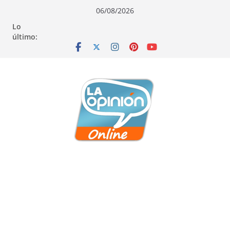
Saltar
Saltar
Saltar
06/08/2026
al
a
al
Lo
contenido
la
contenido
último:
navegación