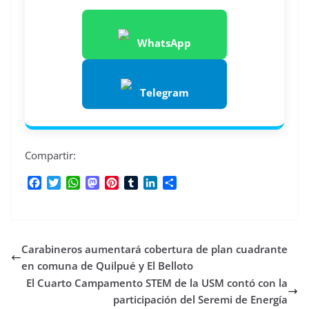
WhatsApp
Telegram
Compartir:
F
T
W
M
P
T
L
C
a
w
h
a
i
u
i
o
c
i
a
s
n
m
n
m
e
t
t
t
t
b
k
p
b
t
s
o
e
l
e
a
Carabineros aumentará cobertura de plan cuadrante
o
e
A
d
r
r
d
r
o
r
p
o
e
I
t
en comuna de Quilpué y El Belloto
k
p
n
s
n
i
El Cuarto Campamento STEM de la USM contó con la
t
r
participación del Seremi de Energía