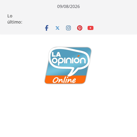
Saltar
Saltar
Saltar
09/08/2026
al
a
al
Lo
contenido
la
contenido
último:
navegación