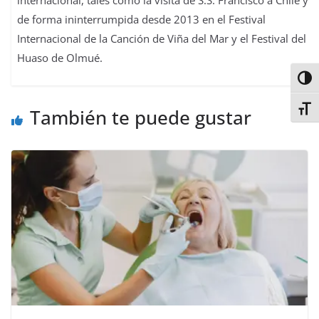
internacional, tales como la visita de S.S. Francisco a Chile y
de forma ininterrumpida desde 2013 en el Festival
Internacional de la Canción de Viña del Mar y el Festival del
Huaso de Olmué.
Alter
Alter
También te puede gustar