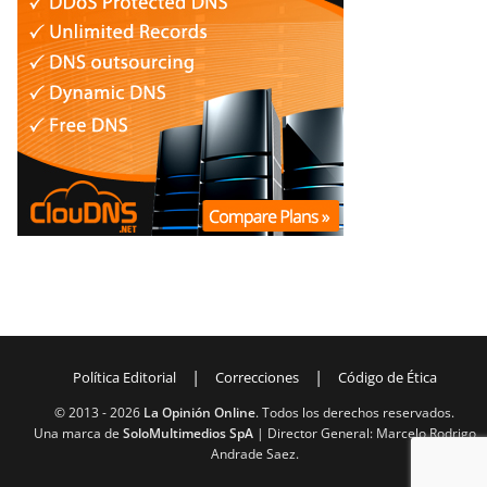
|
|
Política Editorial
Correcciones
Código de Ética
© 2013 -
2026
La Opinión Online
. Todos los derechos reservados.
Una marca de
SoloMultimedios SpA
| Director General: Marcelo Rodrigo
Andrade Saez.