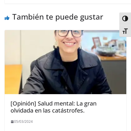
También te puede gustar
Alter
Alter
[Opinión] Salud mental: La gran
olvidada en las catástrofes.
05/03/2024