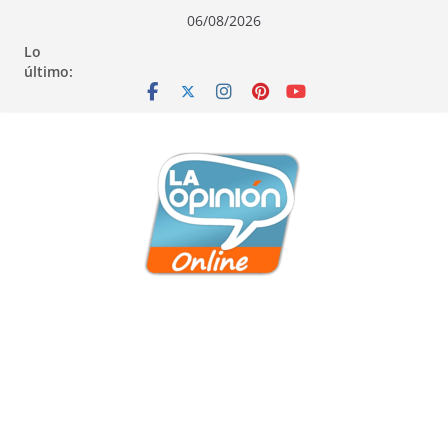
Saltar
Saltar
Saltar
06/08/2026
al
a
al
Lo
contenido
la
contenido
último:
navegación