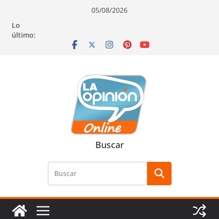
Saltar
Saltar
Saltar
05/08/2026
al
a
al
Lo
contenido
la
contenido
último:
navegación
Buscar
Buscar