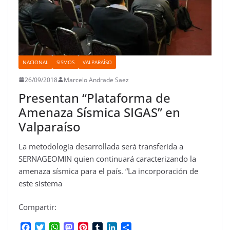
NACIONAL
SISMOS
VALPARAÍSO
26/09/2018
Marcelo Andrade Saez
Presentan “Plataforma de
Amenaza Sísmica SIGAS” en
Valparaíso
La metodología desarrollada será transferida a
SERNAGEOMIN quien continuará caracterizando la
amenaza sísmica para el país. “La incorporación de
este sistema
Compartir:
F
T
W
M
P
T
L
C