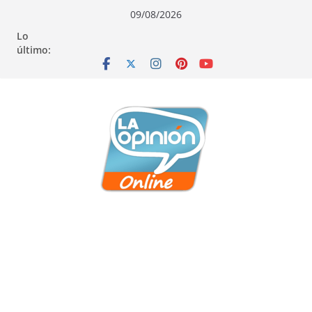
Saltar
Saltar
Saltar
09/08/2026
al
a
al
Lo
contenido
la
contenido
último:
navegación