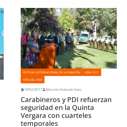
k
p
n
s
n
i
t
r
FESTIVAL INTERNACIONAL DE LA CANCIÓN
VIÑA 2017
VIÑA DEL MAR
18/02/2017
Marcelo Andrade Saez
Carabineros y PDI refuerzan
seguridad en la Quinta
Vergara con cuarteles
temporales