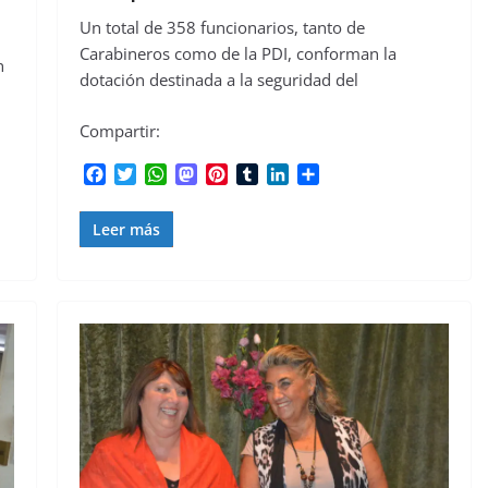
Un total de 358 funcionarios, tanto de
Carabineros como de la PDI, conforman la
n
dotación destinada a la seguridad del
Compartir:
F
T
W
M
P
T
L
C
a
w
h
a
i
u
i
o
c
i
a
s
n
m
n
m
Leer más
e
t
t
t
t
b
k
p
b
t
s
o
e
l
e
a
o
e
A
d
r
r
d
r
o
r
p
o
e
I
t
k
p
n
s
n
i
t
r