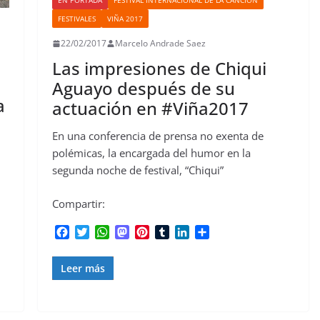
EN PORTADA
FESTIVAL INTERNACIONAL DE LA CANCIÓN
FESTIVALES
VIÑA 2017
22/02/2017
Marcelo Andrade Saez
Las impresiones de Chiqui
Aguayo después de su
a
actuación en #Viña2017
En una conferencia de prensa no exenta de
polémicas, la encargada del humor en la
segunda noche de festival, “Chiqui”
Compartir:
F
T
W
M
P
T
L
C
a
w
h
a
i
u
i
o
c
i
a
s
n
m
n
m
Leer más
e
t
t
t
t
b
k
p
b
t
s
o
e
l
e
a
o
e
A
d
r
r
d
r
o
r
p
o
e
I
t