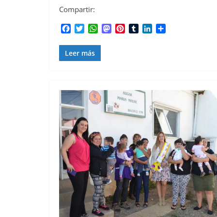
Compartir:
F
T
W
M
P
T
L
C
a
w
h
a
i
u
i
o
c
i
a
s
n
m
n
m
Leer más
e
t
t
t
t
b
k
p
b
t
s
o
e
l
e
a
o
e
A
d
r
r
d
r
o
r
p
o
e
I
t
k
p
n
s
n
i
t
r