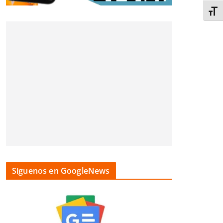
Alter
Siguenos en GoogleNews