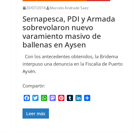
20/07/2016
Marcelo Andrade Saez
Sernapesca, PDI y Armada
sobrevolaron nuevo
varamiento masivo de
ballenas en Aysen
Con los antecedentes obtenidos, la Bridema
interpuso una denuncia en la Fiscalía de Puerto
Aysén.
Compartir:
F
T
W
M
P
T
L
C
a
w
h
a
i
u
i
o
c
i
a
s
n
m
n
m
Leer más
e
t
t
t
t
b
k
p
b
t
s
o
e
l
e
a
o
e
A
d
r
r
d
r
o
r
p
o
e
I
t