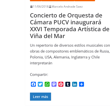
11/06/2018
Marcelo Andrade Saez
Concierto de Orquesta de
Cámara PUCV inaugurará
XXVI Temporada Artística de
Viña del Mar
Un repertorio de diversos estilos musicales con
obras de compositores emblemáticos de Rusia,
Polonia, USA, Alemania, Inglaterra y Chile
interpretarán
Compartir:
F
T
W
M
P
T
L
C
a
w
h
a
i
u
i
o
c
i
a
s
n
m
n
m
Leer más
e
t
t
t
t
b
k
p
b
t
s
o
e
l
e
a
o
e
A
d
r
r
d
r