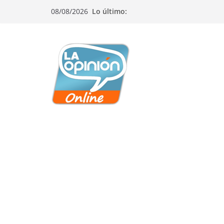
Saltar
Saltar
Saltar
08/08/2026
Lo último:
al
a
al
contenido
la
contenido
navegación