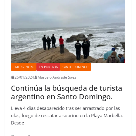
k
p
n
s
n
i
t
r
EMERGENCIAS
EN PORTADA
SANTO DOMINGO
26/01/2024
Marcelo Andrade Saez
Continúa la búsqueda de turista
argentino en Santo Domingo.
Lleva 4 días desaparecido tras ser arrastrado por las
olas, luego de rescatar a sobrino en la Playa Marbella.
Desde