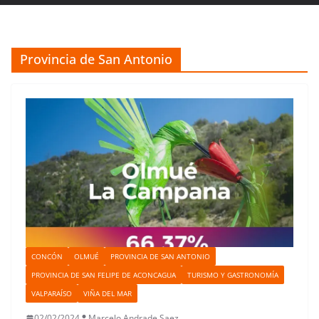
Provincia de San Antonio
CONCÓN
OLMUÉ
PROVINCIA DE SAN ANTONIO
PROVINCIA DE SAN FELIPE DE ACONCAGUA
TURISMO Y GASTRONOMÍA
VALPARAÍSO
VIÑA DEL MAR
02/02/2024
Marcelo Andrade Saez