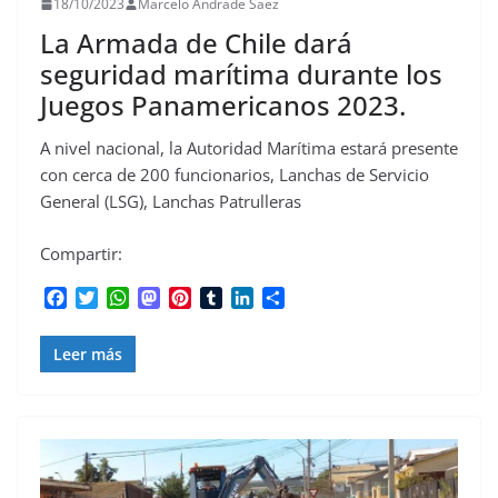
18/10/2023
Marcelo Andrade Saez
La Armada de Chile dará
seguridad marítima durante los
Juegos Panamericanos 2023.
A nivel nacional, la Autoridad Marítima estará presente
con cerca de 200 funcionarios, Lanchas de Servicio
General (LSG), Lanchas Patrulleras
Compartir:
F
T
W
M
P
T
L
C
a
w
h
a
i
u
i
o
c
i
a
s
n
m
n
m
Leer más
e
t
t
t
t
b
k
p
b
t
s
o
e
l
e
a
o
e
A
d
r
r
d
r
o
r
p
o
e
I
t
k
p
n
s
n
i
t
r