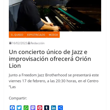
EL QUISCO
ESPECTÁCULOS
MÚSICA
16/02/2023
Redacción
Un concierto único de Jazz e
improvisación ofrecerá Orión
Lion
Junto a Freedom Jazz Brotherhood se presentará este
viernes 17 de febrero, a las 20:30 horas, en el Centro
“Las
Compartir:
F
T
W
M
P
T
L
C