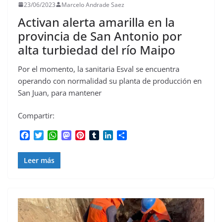
23/06/2023
Marcelo Andrade Saez
Activan alerta amarilla en la
provincia de San Antonio por
alta turbiedad del río Maipo
Por el momento, la sanitaria Esval se encuentra
operando con normalidad su planta de producción en
San Juan, para mantener
Compartir:
F
T
W
M
P
T
L
C
a
w
h
a
i
u
i
o
c
i
a
s
n
m
n
m
Leer más
e
t
t
t
t
b
k
p
b
t
s
o
e
l
e
a
o
e
A
d
r
r
d
r
o
r
p
o
e
I
t
k
p
n
s
n
i
t
r