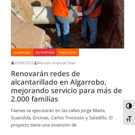
ALGARROBO
EN PORTADA
URBANISMO
22/06/2023
Marcelo Andrade Saez
Renovarán redes de
alcantarillado en Algarrobo,
mejorando servicio para más de
2.000 familias
Alter
Faenas se ejecutarán en las calles Jorge Matta,
Guacolda, Encinas, Carlos Troncoso y Saladillo. El
Alter
proyecto tiene una inversión de