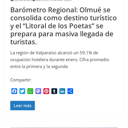
Barómetro Regional: Olmué se
consolida como destino turístico
y el “Litoral de los Poetas” se
prepara para masiva llegada de
turistas.
La región de Valparaíso alcanzó un 59,1% de
ocupación hotelera durante enero. Cifra promedio
entre la primera y la segunda
Compartir:
F
T
W
M
P
T
L
C
a
w
h
a
i
u
i
o
c
i
a
s
n
m
n
m
Leer más
e
t
t
t
t
b
k
p
b
t
s
o
e
l
e
a
o
e
A
d
r
r
d
r
o
r
p
o
e
I
t