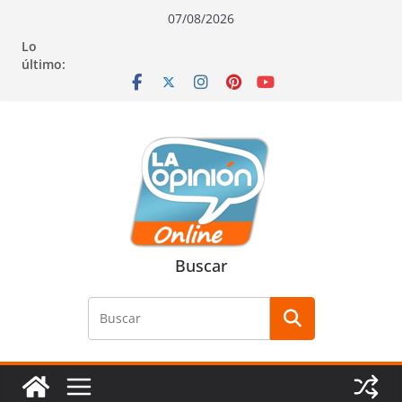
Saltar
Saltar
Saltar
07/08/2026
al
a
al
Lo
contenido
la
contenido
último:
navegación
Buscar
Buscar