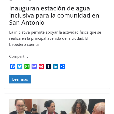
Inauguran estación de agua
inclusiva para la comunidad en
San Antonio
La iniciativa permite apoyar la actividad física que se
realiza en la principal avenida de la ciudad. El
bebedero cuenta
Compartir:
F
T
W
M
P
T
L
C
a
w
h
a
i
u
i
o
c
i
a
s
n
m
n
m
Leer más
e
t
t
t
t
b
k
p
b
t
s
o
e
l
e
a
o
e
A
d
r
r
d
r
o
r
p
o
e
I
t
k
p
n
s
n
i
t
r