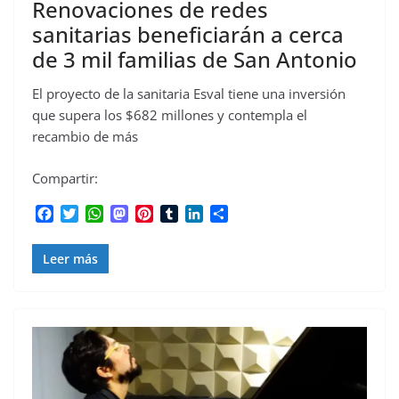
Renovaciones de redes
sanitarias beneficiarán a cerca
de 3 mil familias de San Antonio
El proyecto de la sanitaria Esval tiene una inversión
que supera los $682 millones y contempla el
recambio de más
Compartir:
F
T
W
M
P
T
L
C
a
w
h
a
i
u
i
o
c
i
a
s
n
m
n
m
Leer más
e
t
t
t
t
b
k
p
b
t
s
o
e
l
e
a
o
e
A
d
r
r
d
r
o
r
p
o
e
I
t
k
p
n
s
n
i
t
r