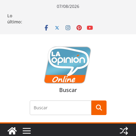
Saltar
Saltar
Saltar
07/08/2026
al
a
al
Lo
contenido
la
contenido
último:
navegación
Buscar
Buscar