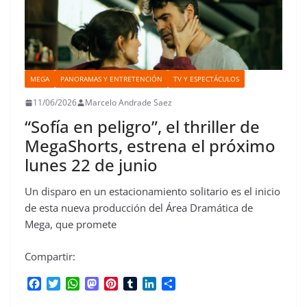
MEGA
PANORAMAS Y ENTRETENCIÓN
TV Y ESPECTÁCULOS
11/06/2026
Marcelo Andrade Saez
“Sofía en peligro”, el thriller de
MegaShorts, estrena el próximo
lunes 22 de junio
Un disparo en un estacionamiento solitario es el inicio
de esta nueva producción del Área Dramática de
Mega, que promete
Compartir:
F
T
W
M
P
T
L
C
a
w
h
a
i
u
i
o