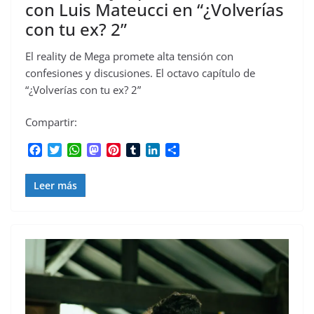
con Luis Mateucci en “¿Volverías
con tu ex? 2”
El reality de Mega promete alta tensión con
confesiones y discusiones. El octavo capítulo de
“¿Volverías con tu ex? 2”
Compartir:
F
T
W
M
P
T
L
C
a
w
h
a
i
u
i
o
c
i
a
s
n
m
n
m
Leer más
e
t
t
t
t
b
k
p
b
t
s
o
e
l
e
a
o
e
A
d
r
r
d
r
o
r
p
o
e
I
t
k
p
n
s
n
i
t
r