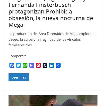
Fernanda Finsterbusch
protagonizan Prohibida
obsesión, la nueva nocturna de
Mega
La producción del Área Dramática de Mega explora el
deseo, la culpa y la fragilidad de los vínculos
familiares tras
Compartir:
F
T
W
M
P
T
L
C
a
w
h
a
i
u
i
o
c
i
a
s
n
m
n
m
Leer más
e
t
t
t
t
b
k
p
b
t
s
o
e
l
e
a
o
e
A
d
r
r
d
r
o
r
p
o
e
I
t
k
p
n
s
n
i
t
r