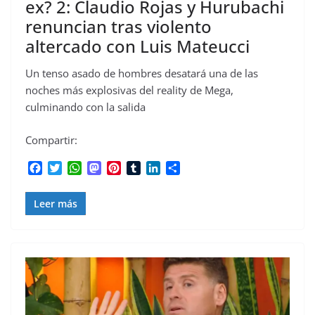
ex? 2: Claudio Rojas y Hurubachi
renuncian tras violento
altercado con Luis Mateucci
Un tenso asado de hombres desatará una de las
noches más explosivas del reality de Mega,
culminando con la salida
Compartir:
F
T
W
M
P
T
L
C
a
w
h
a
i
u
i
o
c
i
a
s
n
m
n
m
Leer más
e
t
t
t
t
b
k
p
b
t
s
o
e
l
e
a
o
e
A
d
r
r
d
r
o
r
p
o
e
I
t
k
p
n
s
n
i
t
r