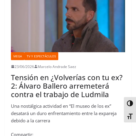
MEGA
TV Y ESPECTÁCULOS
23/06/2026
Marcelo Andrade Saez
Tensión en ¿Volverías con tu ex?
2: Álvaro Ballero arremeterá
contra el trabajo de Ludmila
Alter
Una nostálgica actividad en “El museo de los ex”
desatará un duro enfrentamiento entre la expareja
Alter
debido a la carrera
Compartir: