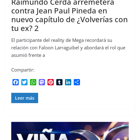
Raimundo Cerda arremeterá
contra Jean Paul Pineda en
nuevo capítulo de ¿Volverías con
tu ex? 2
El participante del reality de Mega recordará su
relación con Faloon Larraguibel y abordará el rol que
asumió frente a
Compartir:
F
T
W
M
P
T
L
C
a
w
h
a
i
u
i
o
c
i
a
s
n
m
n
m
Leer más
e
t
t
t
t
b
k
p
b
t
s
o
e
l
e
a
o
e
A
d
r
r
d
r
o
r
p
o
e
I
t
k
p
n
s
n
i
t
r