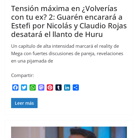
Tensión máxima en ¿Volverías
con tu ex? 2: Guarén encarará a
Estefi por Nicolás y Claudio Rojas
desatará el llanto de Huru
Un capítulo de alta intensidad marcará el reality de
Mega con fuertes discusiones de pareja, revelaciones
en una pijamada de
Compartir:
F
T
W
M
P
T
L
C
a
w
h
a
i
u
i
o
c
i
a
s
n
m
n
m
Leer más
e
t
t
t
t
b
k
p
b
t
s
o
e
l
e
a
o
e
A
d
r
r
d
r
o
r
p
o
e
I
t
k
p
n
s
n
i
t
r