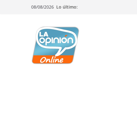
Saltar
Saltar
Saltar
08/08/2026
Lo último:
al
a
al
contenido
la
contenido
navegación