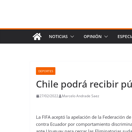
NOTICIAS
OPINIÓN
ESPECI
DEPORTES
Chile podrá recibir p
27/02/2022
Marcelo Andrade Saez
La FIFA aceptó la apelación de la Federación de 
contra Ecuador por comportamiento discriminat
ante Uruguay para cerrar las Eliminatorias su