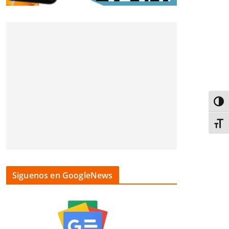
Alter
Alter
Siguenos en GoogleNews