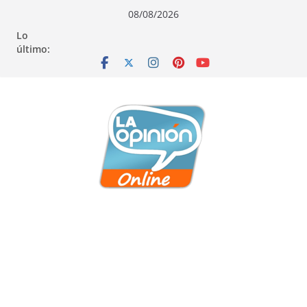
Saltar
Saltar
Saltar
08/08/2026
al
a
al
Lo
contenido
la
contenido
último:
navegación