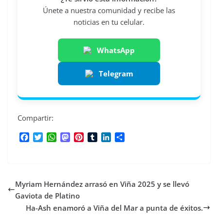
Únete a nuestra comunidad y recibe las
noticias en tu celular.
WhatsApp
Telegram
Compartir:
F
T
W
M
P
T
L
C
a
w
h
a
i
u
i
o
c
i
a
s
n
m
n
m
e
t
t
t
t
b
k
p
b
t
s
o
e
l
e
a
Myriam Hernández arrasó en Viña 2025 y se llevó
o
e
A
d
r
r
d
r
o
r
p
o
e
I
t
Gaviota de Platino
k
p
n
s
n
i
Ha-Ash enamoró a Viña del Mar a punta de éxitos.
t
r