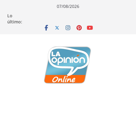
Saltar
Saltar
Saltar
07/08/2026
al
a
al
Lo
contenido
la
contenido
último:
navegación