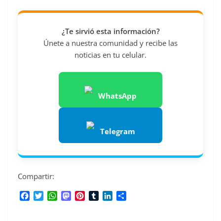
¿Te sirvió esta información?
Únete a nuestra comunidad y recibe las
noticias en tu celular.
WhatsApp
Telegram
Compartir:
F
T
W
M
P
T
L
C
a
w
h
a
i
u
i
o
c
i
a
s
n
m
n
m