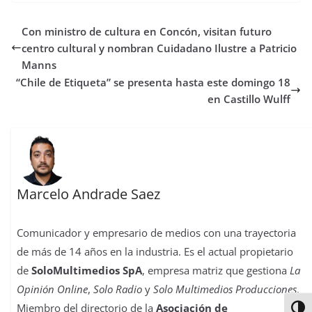
e
t
t
t
t
b
k
p
b
t
s
o
e
l
e
a
Con ministro de cultura en Concón, visitan futuro
o
e
A
d
r
r
d
r
o
r
p
o
e
I
t
centro cultural y nombran Cuidadano Ilustre a Patricio
k
p
n
s
n
i
Manns
t
r
“Chile de Etiqueta” se presenta hasta este domingo 18
en Castillo Wulff
Marcelo Andrade Saez
Comunicador y empresario de medios con una trayectoria
de más de 14 años en la industria. Es el actual propietario
de
SoloMultimedios SpA
, empresa matriz que gestiona
La
Opinión Online
,
Solo Radio
y
Solo Multimedios Producciones
.
Miembro del directorio de la
Asociación de
Alter