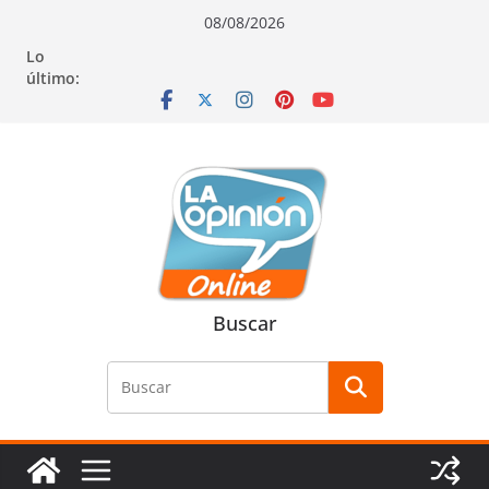
Saltar
Saltar
Saltar
08/08/2026
al
a
al
Lo
contenido
la
contenido
último:
navegación
Buscar
Buscar