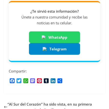
¿Te sirvió esta información?
Únete a nuestra comunidad y recibe las
noticias en tu celular.
WhatsApp
Telegram
Compartir:
F
T
W
M
P
T
L
C
a
w
h
a
i
u
i
o
c
i
a
s
n
m
n
m
e
t
t
t
t
b
k
p
b
t
s
o
e
l
e
a
“Al Sur del Corazón” ha sido vista, en su primera
o
e
A
d
r
r
d
r