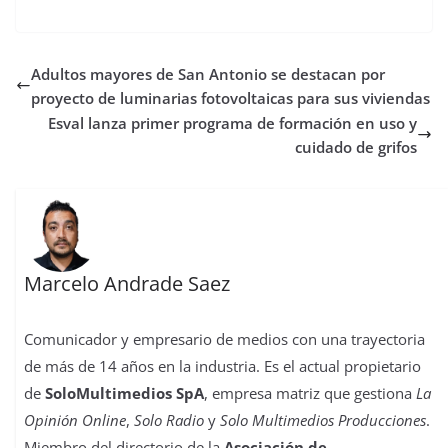
c
i
a
s
n
m
n
m
e
t
t
t
t
b
k
p
b
t
s
o
e
l
e
a
Adultos mayores de San Antonio se destacan por
o
e
A
d
r
r
d
r
o
r
p
o
e
I
t
proyecto de luminarias fotovoltaicas para sus viviendas
k
p
n
s
n
i
Esval lanza primer programa de formación en uso y
t
r
cuidado de grifos
Marcelo Andrade Saez
Comunicador y empresario de medios con una trayectoria
de más de 14 años en la industria. Es el actual propietario
de
SoloMultimedios SpA
, empresa matriz que gestiona
La
Opinión Online
,
Solo Radio
y
Solo Multimedios Producciones
.
Miembro del directorio de la
Asociación de