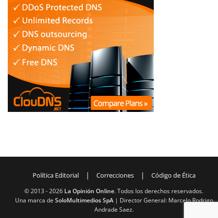
|
|
Política Editorial
Correcciones
Código de Ética
© 2013 -
2026
La Opinión Online
. Todos los derechos reservados.
Una marca de
SoloMultimedios SpA
| Director General: Marcelo Rodrigo
Andrade Saez.