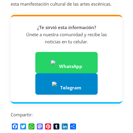
esta manifestación cultural de las artes escénicas.
¿Te sirvió esta información?
Únete a nuestra comunidad y recibe las
noticias en tu celular.
WhatsApp
Telegram
Compartir:
F
T
W
M
P
T
L
C
a
w
h
a
i
u
i
o