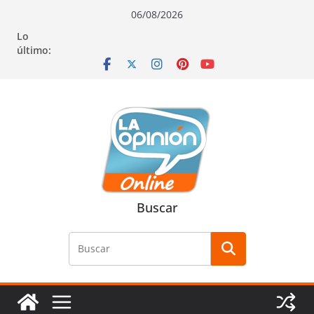
Saltar
Saltar
Saltar
06/08/2026
al
a
al
Lo
contenido
la
contenido
último:
navegación
Buscar
Buscar