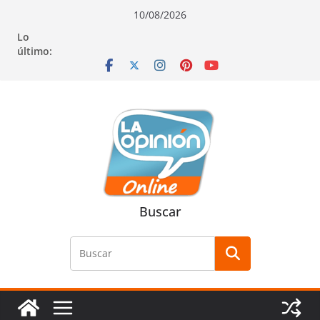
Saltar
Saltar
Saltar
10/08/2026
al
a
al
Lo
contenido
la
contenido
último:
navegación
Buscar
Buscar