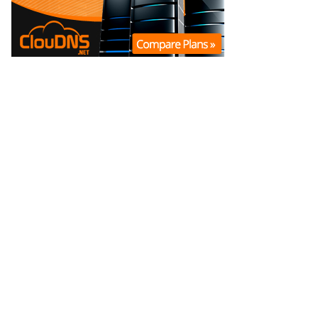
|
|
Política Editorial
Correcciones
Código de Ética
© 2013 -
2026
La Opinión Online
. Todos los derechos reservados.
Una marca de
SoloMultimedios SpA
| Director General: Marcelo Rodrigo
Andrade Saez.