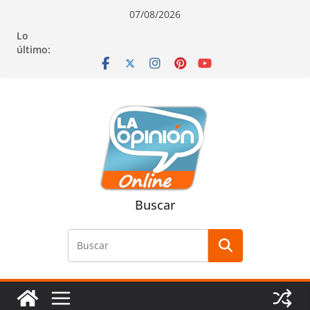
Saltar
Saltar
Saltar
07/08/2026
al
a
al
Lo
contenido
la
contenido
último:
navegación
Buscar
Buscar