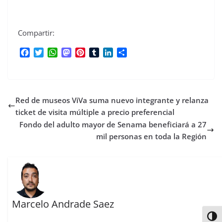
Compartir:
F
T
W
M
P
T
L
C
a
w
h
a
i
u
i
o
c
i
a
s
n
m
n
m
e
t
t
t
t
b
k
p
b
t
s
o
e
l
e
a
Red de museos ViVa suma nuevo integrante y relanza
o
e
A
d
r
r
d
r
o
r
p
o
e
I
t
ticket de visita múltiple a precio preferencial
k
p
n
s
n
i
Fondo del adulto mayor de Senama beneficiará a 27
t
r
mil personas en toda la Región
Marcelo Andrade Saez
Alter