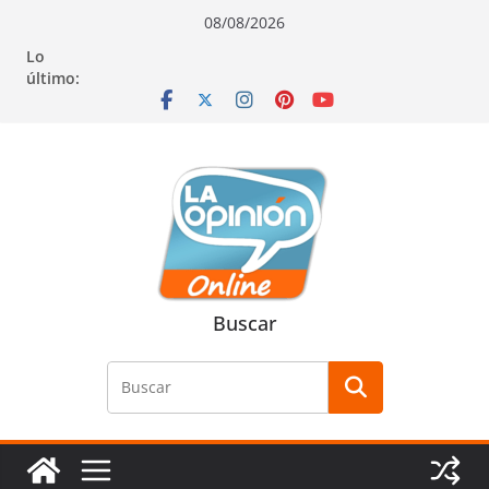
Saltar
Saltar
Saltar
08/08/2026
al
a
al
Lo
contenido
la
contenido
último:
navegación
Buscar
Buscar