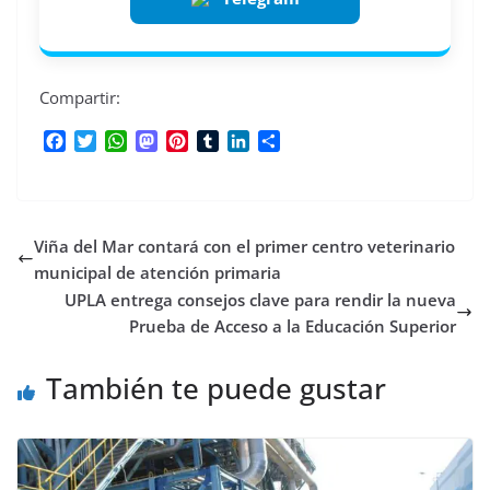
Compartir:
F
T
W
M
P
T
L
C
a
w
h
a
i
u
i
o
c
i
a
s
n
m
n
m
e
t
t
t
t
b
k
p
b
t
s
o
e
l
e
a
Viña del Mar contará con el primer centro veterinario
o
e
A
d
r
r
d
r
o
r
p
o
e
I
t
municipal de atención primaria
k
p
n
s
n
i
UPLA entrega consejos clave para rendir la nueva
t
r
Prueba de Acceso a la Educación Superior
También te puede gustar