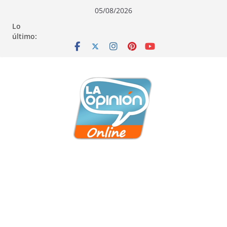
Saltar
Saltar
Saltar
05/08/2026
al
a
al
Lo
contenido
la
contenido
último:
navegación