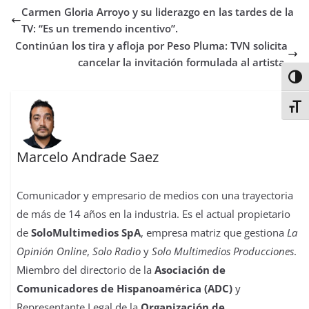
b
t
s
o
e
l
e
a
Carmen Gloria Arroyo y su liderazgo en las tardes de la
o
e
A
d
r
r
d
r
o
r
p
o
e
I
t
TV: “Es un tremendo incentivo”.
k
p
n
s
n
i
Continúan los tira y afloja por Peso Pluma: TVN solicita
t
r
cancelar la invitación formulada al artista.
Alter
Alter
Marcelo Andrade Saez
Comunicador y empresario de medios con una trayectoria
de más de 14 años en la industria. Es el actual propietario
de
SoloMultimedios SpA
, empresa matriz que gestiona
La
Opinión Online
,
Solo Radio
y
Solo Multimedios Producciones
.
Miembro del directorio de la
Asociación de
Comunicadores de Hispanoamérica (ADC)
y
Representante Legal de la
Organización de