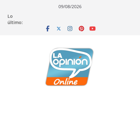
Saltar
Saltar
Saltar
09/08/2026
al
a
al
Lo
contenido
la
contenido
último:
navegación