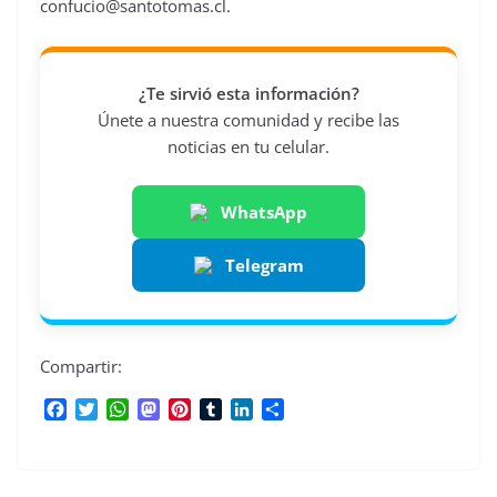
confucio@santotomas.cl
.
¿Te sirvió esta información?
Únete a nuestra comunidad y recibe las
noticias en tu celular.
WhatsApp
Telegram
Compartir:
F
T
W
M
P
T
L
C
a
w
h
a
i
u
i
o
c
i
a
s
n
m
n
m
e
t
t
t
t
b
k
p