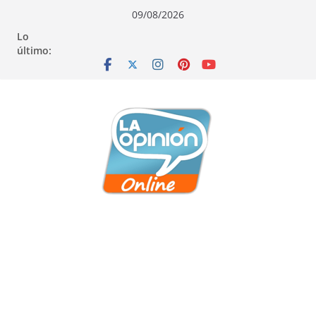
Saltar
Saltar
Saltar
09/08/2026
al
a
al
Lo
contenido
la
contenido
último:
navegación