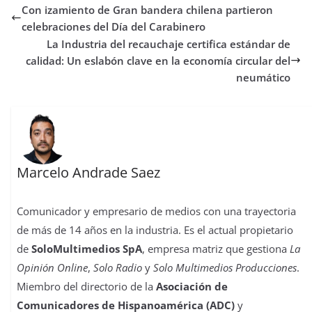
Con izamiento de Gran bandera chilena partieron
o
e
A
d
r
r
d
r
o
r
p
o
e
I
t
celebraciones del Día del Carabinero
k
p
n
s
n
i
La Industria del recauchaje certifica estándar de
t
r
calidad: Un eslabón clave en la economía circular del
neumático
Marcelo Andrade Saez
Comunicador y empresario de medios con una trayectoria
de más de 14 años en la industria. Es el actual propietario
de
SoloMultimedios SpA
, empresa matriz que gestiona
La
Opinión Online
,
Solo Radio
y
Solo Multimedios Producciones
.
Miembro del directorio de la
Asociación de
Comunicadores de Hispanoamérica (ADC)
y