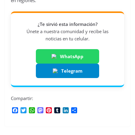
en regiones.
¿Te sirvió esta información?
Únete a nuestra comunidad y recibe las
noticias en tu celular.
WhatsApp
Telegram
Compartir:
F
T
W
M
P
T
L
C
a
w
h
a
i
u
i
o
c
i
a
s
n
m
n
m
e
t
t
t
t
b
k
p
b
t
s
o
e
l
e
a