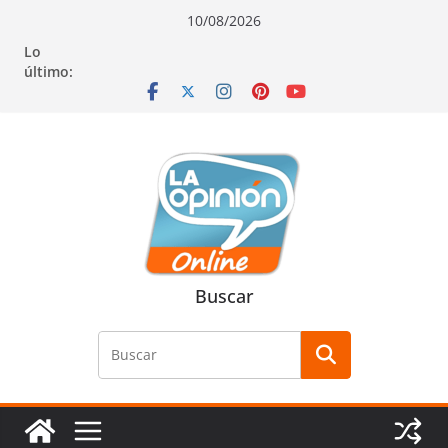
Saltar
Saltar
Saltar
10/08/2026
al
a
al
Lo
contenido
la
contenido
último:
navegación
Buscar
Buscar