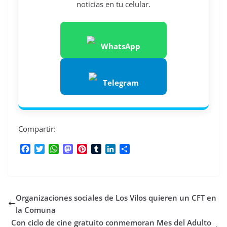
noticias en tu celular.
WhatsApp
Telegram
Compartir:
F
T
W
M
P
T
L
C
a
w
h
a
i
u
i
o
c
i
a
s
n
m
n
m
e
t
t
t
t
b
k
p
b
t
s
o
e
l
e
a
Organizaciones sociales de Los Vilos quieren un CFT en
o
e
A
d
r
r
d
r
o
r
p
o
e
I
t
la Comuna
k
p
n
s
n
i
Con ciclo de cine gratuito conmemoran Mes del Adulto