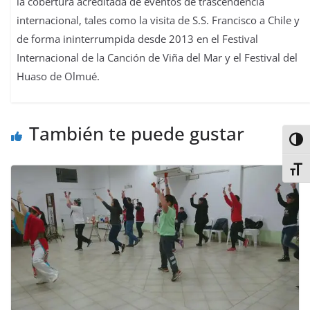
la cobertura acreditada de eventos de trascendencia
internacional, tales como la visita de S.S. Francisco a Chile y
de forma ininterrumpida desde 2013 en el Festival
Internacional de la Canción de Viña del Mar y el Festival del
Huaso de Olmué.
También te puede gustar
Alter
Alter