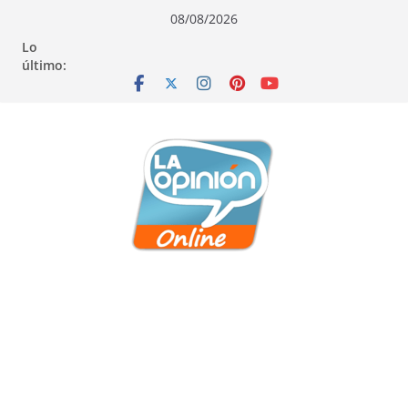
Saltar
Saltar
Saltar
08/08/2026
al
a
al
Lo
contenido
la
contenido
último:
navegación