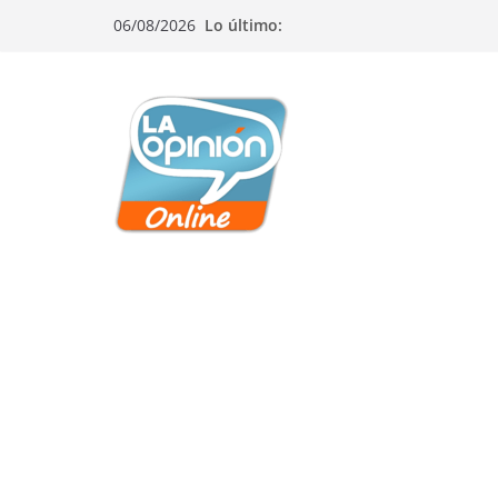
Saltar
Saltar
Saltar
06/08/2026
Lo último:
al
a
al
contenido
la
contenido
navegación