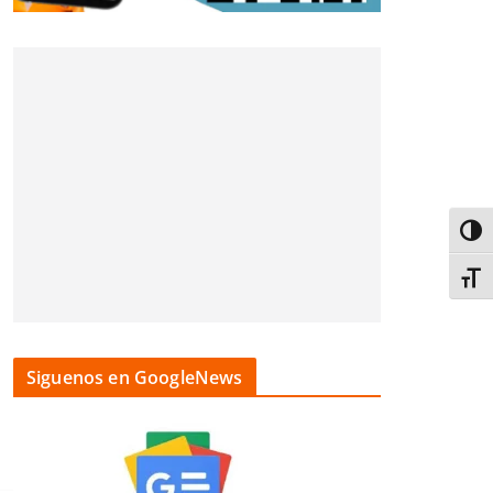
Alter
Alter
Siguenos en GoogleNews