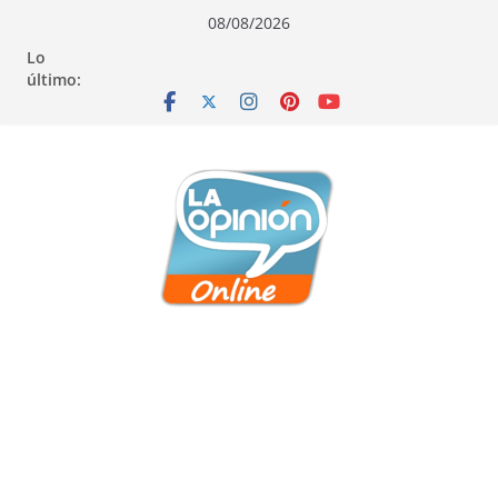
Saltar
Saltar
Saltar
08/08/2026
al
a
al
Lo
contenido
la
contenido
último:
navegación