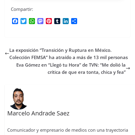
Compartir:
F
T
W
M
P
T
L
C
a
w
h
a
i
u
i
o
c
i
a
s
n
m
n
m
e
t
t
t
t
b
k
p
b
t
s
o
e
l
e
a
La exposición “Transición y Ruptura en México.
o
e
A
d
r
r
d
r
o
r
p
o
e
I
t
Colección FEMSA” ha atraído a más de 13 mil personas
k
p
n
s
n
i
Eva Gómez en “Llegó tu Hora” de TVN: “Me dolió la
t
r
crítica de que era tonta, chica y fea”
Marcelo Andrade Saez
Comunicador y empresario de medios con una trayectoria