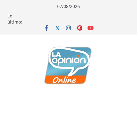
Saltar
Saltar
Saltar
07/08/2026
al
a
al
Lo
contenido
la
contenido
último:
navegación