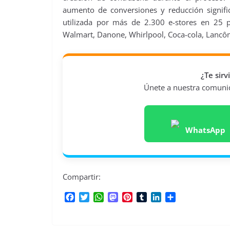
aumento de conversiones y reducción signifi
utilizada por más de 2.300 e-stores en 25 p
Walmart, Danone, Whirlpool, Coca-cola, Lanc
¿Te sir
Únete a nuestra comunida
WhatsApp
Compartir:
F
T
W
M
P
T
L
C
a
w
h
a
i
u
i
o
c
i
a
s
n
m
n
m
e
t
t
t
t
b
k
p