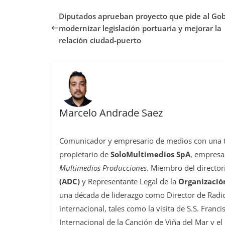
b
t
s
o
e
l
e
a
Diputados aprueban proyecto que pide al Go
o
e
A
d
r
r
d
r
o
r
p
o
e
I
t
modernizar legislación portuaria y mejorar la
k
p
n
s
n
i
relación ciudad-puerto
t
r
Marcelo Andrade Saez
Comunicador y empresario de medios con una tra
propietario de
SoloMultimedios SpA
, empresa
Multimedios Producciones
. Miembro del director
(ADC)
y Representante Legal de la
Organizació
una década de liderazgo como Director de Radio
internacional, tales como la visita de S.S. Franc
Internacional de la Canción de Viña del Mar y el