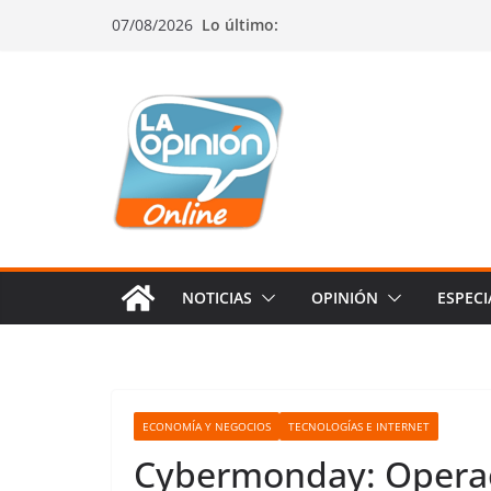
Saltar
Saltar
Saltar
07/08/2026
Lo último:
al
a
al
contenido
la
contenido
navegación
NOTICIAS
OPINIÓN
ESPECI
ECONOMÍA Y NEGOCIOS
TECNOLOGÍAS E INTERNET
Cybermonday: Operac