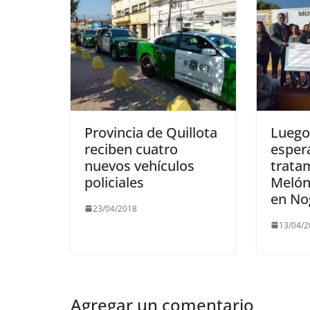
Provincia de Quillota
Luego
reciben cuatro
espera
nuevos vehículos
trata
policiales
Melón
en No
23/04/2018
13/04/
Agregar un comentario