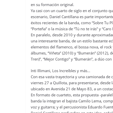
en su formación original.
Ya casi con un cuarto de siglo en el conjunto q
escenario, Daniel Cantillana es parte important
éxitos recientes de la banda, como “Sobre Tu Pla
“Porteña” o la música de “Tú no te irás” y “Caro 
En paralelo, desde 2010 y durante aproximadam
una interesante banda, de un estilo bastante e
elementos del flamenco, el bossa nova, el rock y
álbumes, “Viñeta” (2010) y “Bumerán” (2012), 
Tren)”, “Mejor Contigo” y “Bumerán”, a dúo con 
Inti Illimani, Los Increíbles y más…
Con esa vasta trayectoria y una camionada de ca
viernes 27 a Quillota, para presentarse, desde l
ubicado en Avenida 21 de Mayo 83, a un costad
En formato de cuarteto, esta propuesta -paralela
banda la integran el bajista Camilo Lema, compa
voz y guitarra; y el percusionista Eduardo Fue