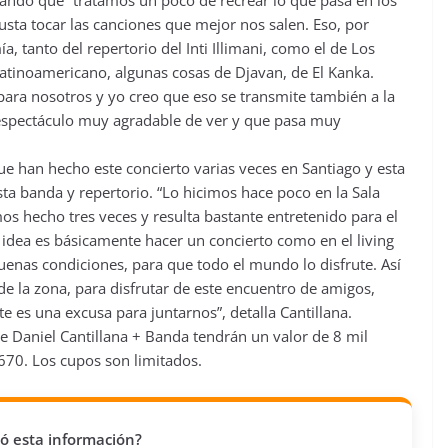
alando que “tratamos un poco de recrear lo que pasa en los
usta tocar las canciones que mejor nos salen. Eso, por
, tanto del repertorio del Inti Illimani, como el de Los
 latinoamericano, algunas cosas de Djavan, de El Kanka.
para nosotros y yo creo que eso se transmite también a la
n espectáculo muy agradable de ver y que pasa muy
e han hecho este concierto varias veces en Santiago y esta
ta banda y repertorio. “Lo hicimos hace poco en la Sala
os hecho tres veces y resulta bastante entretenido para el
 idea es básicamente hacer un concierto como en el living
uenas condiciones, para que todo el mundo lo disfrute. Así
de la zona, para disfrutar de este encuentro de amigos,
e es una excusa para juntarnos”, detalla Cantillana.
de Daniel Cantillana + Banda tendrán un valor de 8 mil
70. Los cupos son limitados.
vió esta información?