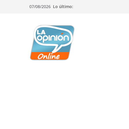
Saltar
Saltar
Saltar
07/08/2026
Lo último:
al
a
al
contenido
la
contenido
navegación