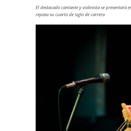
El destacado cantante y violinista se presentará 
repasa su cuarto de siglo de carrera