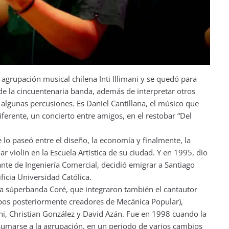
 agrupación musical chilena Inti Illimani y se quedó para
a de la cincuentenaria banda, además de interpretar otros
lgunas percusiones. Es Daniel Cantillana, el músico que
ferente, un concierto entre amigos, en el restobar “Del
 lo paseó entre el diseño, la economía y finalmente, la
 violín en la Escuela Artística de su ciudad. Y en 1995, dio
nte de Ingeniería Comercial, decidió emigrar a Santiago
ficia Universidad Católica.
 la súperbanda Coré, que integraron también el cantautor
mbos posteriormente creadores de Mecánica Popular),
ni, Christian González y David Azán. Fue en 1998 cuando la
 a sumarse a la agrupación, en un periodo de varios cambios