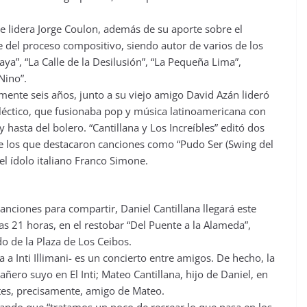
ue lidera Jorge Coulon, además de su aporte sobre el
e del proceso compositivo, siendo autor de varios de los
ya”, “La Calle de la Desilusión”, “La Pequeña Lima”,
Nino”.
ente seis años, junto a su viejo amigo David Azán lideró
cléctico, que fusionaba pop y música latinoamericana con
 hasta del bolero. “Cantillana y Los Increíbles” editó dos
de los que destacaron canciones como “Pudo Ser (Swing del
el ídolo italiano Franco Simone.
nciones para compartir, Daniel Cantillana llegará este
as 21 horas, en el restobar “Del Puente a la Alameda”,
o de la Plaza de Los Ceibos.
 a Inti Illimani- es un concierto entre amigos. De hecho, la
ñero suyo en El Inti; Mateo Cantillana, hijo de Daniel, en
ntes, precisamente, amigo de Mateo.