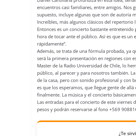
Daniel Cantillana profundiza en esta idea, señ
encuentros casi familiares, entre amigos. Nos g
supuesto, incluye algunas que son de autoría mía
Increíbles, más algunos clásicos del repertorio
Entonces es un concierto bastante entretenido 
hora de tocar ante el público. Así es que es u
rápidamente”.
Además, se trata de una fórmula probada, ya qu
será la primera presentación en regiones con es
Master de la Radio Universidad de Chile, lo hem
público, al parecer y para nosotros también. La
de la casa, pero con sonido profesional y con b
es que los esperamos, que llegue gente de allá 
finalmente. La música y el concierto básicament
Las entradas para el concierto de este viernes 
pesos y podrán reservarse al fono +569 908816
¿Te sir