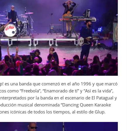
lup! es una banda que comenzó en el año 1996 y que marcó
s como “Freebola”, “Enamorado de tí” y “Así es la vida”,
nterpretados por la banda en el escenario de El Patagual y
producción musical denominada “Dancing Queen Karaoke
nes icónicas de todos los tiempos, al estilo de Glup.