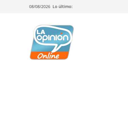
Saltar
Saltar
Saltar
08/08/2026
Lo último:
al
a
al
contenido
la
contenido
navegación