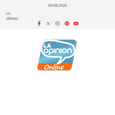
Saltar
Saltar
Saltar
06/08/2026
al
a
al
Lo
contenido
la
contenido
último:
navegación