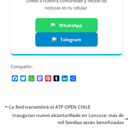
Únete a nuestra comunidad y recibe las
noticias en tu celular.
WhatsApp
Telegram
Compartir:
F
T
W
M
P
T
L
C
a
w
h
a
i
u
i
o
c
i
a
s
n
m
n
m
e
t
t
t
t
b
k
p
b
t
s
o
e
l
e
a
La Red transmitirá el ATP OPEN CHILE
o
e
A
d
r
r
d
r
o
r
p
o
e
I
t
Inauguran nuevo alcantarillado en Loncura: más de
k
p
n
s
n
i
mil familias serán beneficiadas
t
r