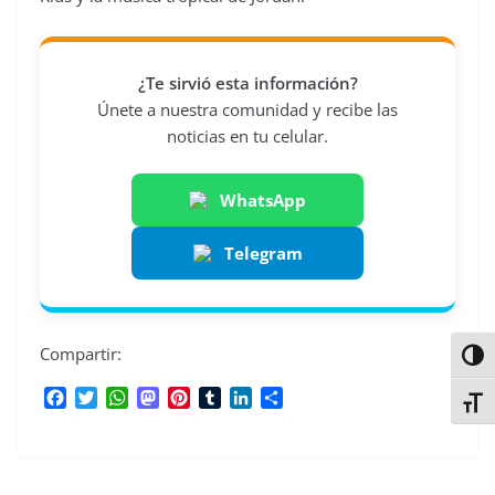
¿Te sirvió esta información?
Únete a nuestra comunidad y recibe las
noticias en tu celular.
WhatsApp
Telegram
Compartir:
Alter
F
T
W
M
P
T
L
C
Alter
a
w
h
a
i
u
i
o
c
i
a
s
n
m
n
m
e
t
t
t
t
b
k
p
b
t
s
o
e
l
e
a