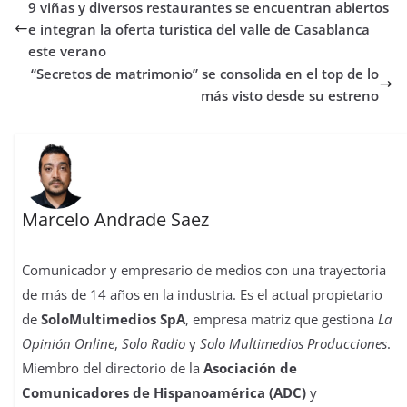
9 viñas y diversos restaurantes se encuentran abiertos
o
e
A
d
r
r
d
r
o
r
p
o
e
I
t
e integran la oferta turística del valle de Casablanca
k
p
n
s
n
i
este verano
t
r
“Secretos de matrimonio” se consolida en el top de lo
más visto desde su estreno
Marcelo Andrade Saez
Comunicador y empresario de medios con una trayectoria
de más de 14 años en la industria. Es el actual propietario
de
SoloMultimedios SpA
, empresa matriz que gestiona
La
Opinión Online
,
Solo Radio
y
Solo Multimedios Producciones
.
Miembro del directorio de la
Asociación de
Comunicadores de Hispanoamérica (ADC)
y