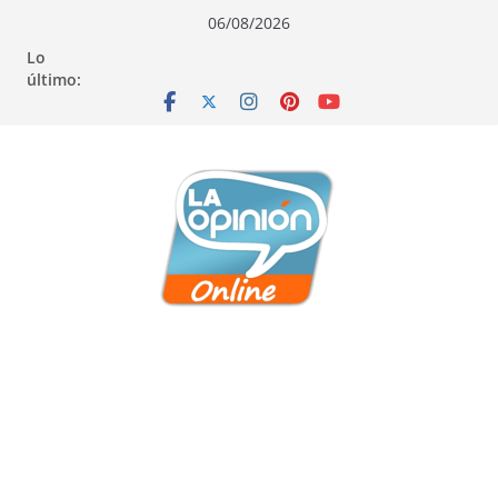
Saltar
Saltar
Saltar
06/08/2026
al
a
al
Lo
contenido
la
contenido
último:
navegación