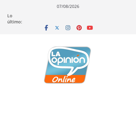
Saltar
Saltar
Saltar
07/08/2026
al
a
al
Lo
contenido
la
contenido
último:
navegación