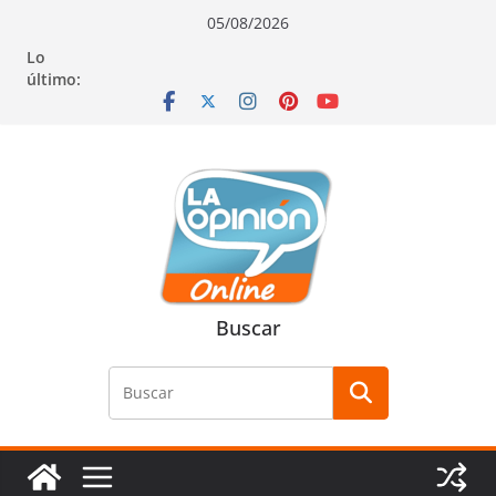
Saltar
Saltar
Saltar
05/08/2026
al
a
al
Lo
contenido
la
contenido
último:
navegación
Buscar
Buscar