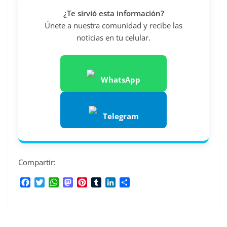
¿Te sirvió esta información?
Únete a nuestra comunidad y recibe las
noticias en tu celular.
WhatsApp
Telegram
Compartir:
F
T
W
M
P
T
L
C
a
w
h
a
i
u
i
o
c
i
a
s
n
m
n
m
e
t
t
t
t
b
k
p
b
t
s
o
e
l
e
a