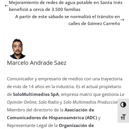
Mejoramiento de redes de agua potable en Santa Inés
o
e
A
d
r
r
d
r
o
r
p
o
e
I
t
benefició a cerca de 3.500 familias
k
p
n
s
n
i
A partir de este sábado se normalizó el tránsito en
t
r
calles de Gómez Carreño
Marcelo Andrade Saez
Comunicador y empresario de medios con una trayectoria
de más de 14 años en la industria. Es el actual propietario
de
SoloMultimedios SpA
, empresa matriz que gestiona
La
Opinión Online
,
Solo Radio
y
Solo Multimedios Producciones
.
Alter
Miembro del directorio de la
Asociación de
Comunicadores de Hispanoamérica (ADC)
y
Alter
Representante Legal de la
Organización de