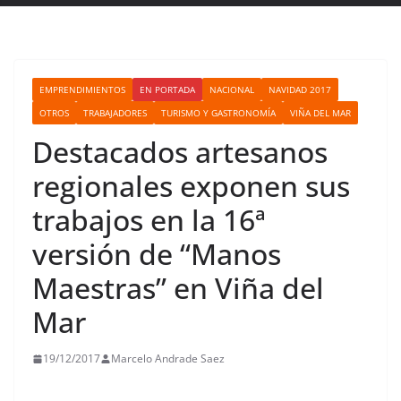
EMPRENDIMIENTOS
EN PORTADA
NACIONAL
NAVIDAD 2017
OTROS
TRABAJADORES
TURISMO Y GASTRONOMÍA
VIÑA DEL MAR
Destacados artesanos
regionales exponen sus
trabajos en la 16ª
versión de “Manos
Maestras” en Viña del
Mar
19/12/2017
Marcelo Andrade Saez