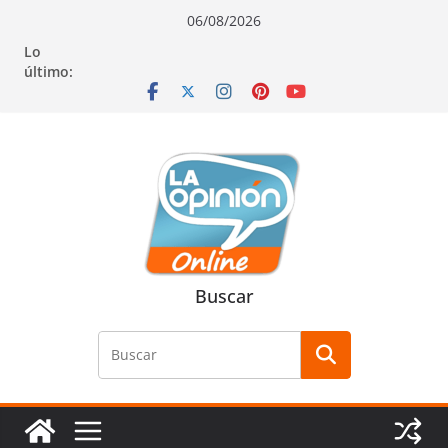
Saltar
Saltar
Saltar
06/08/2026
al
a
al
Lo
contenido
la
contenido
último:
navegación
Buscar
Buscar