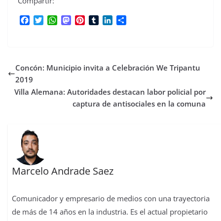
Compartir:
F
T
W
M
P
T
L
C
a
w
h
a
i
u
i
o
c
i
a
s
n
m
n
m
e
t
t
t
t
b
k
p
b
t
s
o
e
l
e
a
Concón: Municipio invita a Celebración We Tripantu
o
e
A
d
r
r
d
r
o
r
p
o
e
I
t
2019
k
p
n
s
n
i
Villa Alemana: Autoridades destacan labor policial por
t
r
captura de antisociales en la comuna
Marcelo Andrade Saez
Comunicador y empresario de medios con una trayectoria
de más de 14 años en la industria. Es el actual propietario