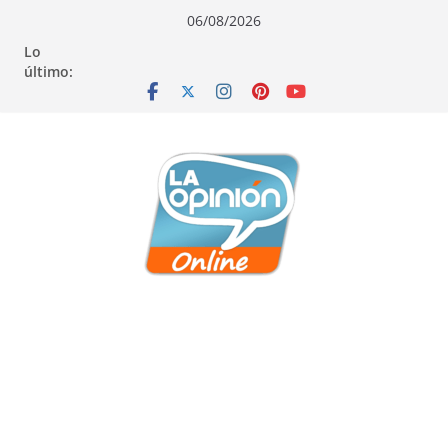
Saltar
Saltar
Saltar
06/08/2026
al
a
al
Lo
contenido
la
contenido
último:
navegación