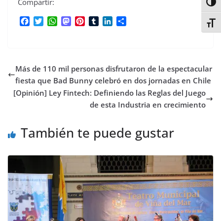
Compartir:
Alter
F
T
W
M
P
T
L
C
Alter
a
w
h
a
i
u
i
o
c
i
a
s
n
m
n
m
e
t
t
t
t
b
k
p
b
t
s
o
e
l
e
a
Más de 110 mil personas disfrutaron de la espectacular
o
e
A
d
r
r
d
r
o
r
p
o
e
I
t
fiesta que Bad Bunny celebró en dos jornadas en Chile
k
p
n
s
n
i
[Opinión] Ley Fintech: Definiendo las Reglas del Juego
t
r
de esta Industria en crecimiento
También te puede gustar