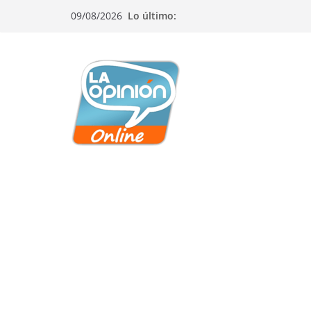
Saltar
Saltar
Saltar
09/08/2026
Lo último:
al
a
al
contenido
la
contenido
navegación