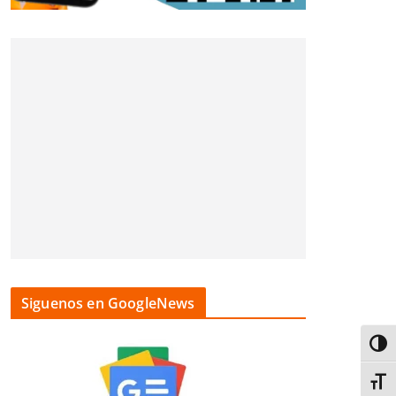
Siguenos en GoogleNews
Alter
Alter