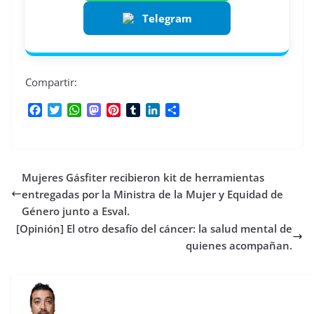
Telegram
Compartir:
F
T
W
M
P
T
L
C
a
w
h
a
i
u
i
o
c
i
a
s
n
m
n
m
e
t
t
t
t
b
k
p
b
t
s
o
e
l
e
a
Mujeres Gásfiter recibieron kit de herramientas
o
e
A
d
r
r
d
r
o
r
p
o
e
I
t
entregadas por la Ministra de la Mujer y Equidad de
k
p
n
s
n
i
Género junto a Esval.
t
r
[Opinión] El otro desafío del cáncer: la salud mental de
quienes acompañan.