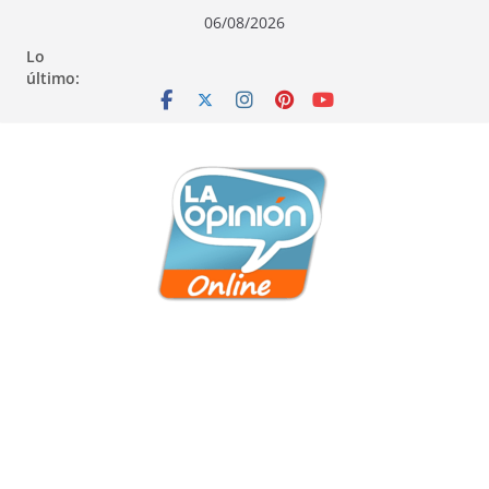
Saltar
Saltar
Saltar
06/08/2026
al
a
al
Lo
contenido
la
contenido
último:
navegación