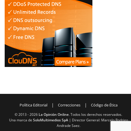
|
|
Política Editorial
Correcciones
Código de Ética
© 2013 -
2026
La Opinión Online
. Todos los derechos reservados.
Una marca de
SoloMultimedios SpA
| Director General: Marcelo Rodrigo
Andrade Saez.