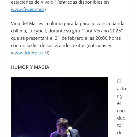
estaciones de Vivaldi” (entradas disponibles en
www.fever.com
)
Viña del Mar es la última parada para la icónica banda
chilena, Lucybell, durante su gira “Tour Verano 2025”
que se presentará el 21 de febrero a las 20:00 horas
con un setlist de sus grandes éxitos (entradas en
www.
ticketplus.cl
)
HUMOR Y MAGIA
El
acto
r y
el
con
duc
tor
de