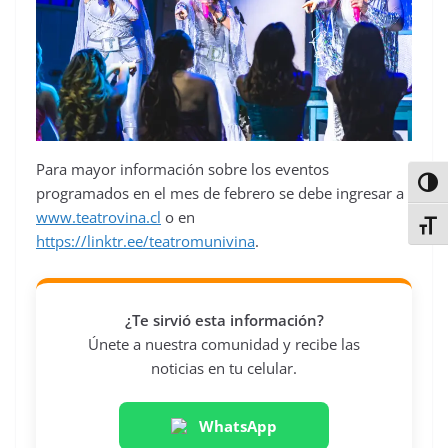
Para mayor información sobre los eventos
Alter
programados en el mes de febrero se debe ingresar a
www.teatrovina.cl
o en
Alter
https://linktr.ee/teatromunivina
.
¿Te sirvió esta información?
Únete a nuestra comunidad y recibe las
noticias en tu celular.
WhatsApp